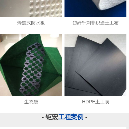
蜂窝式防水板
短纤针刺非织造土工布
生态袋
HDPE土工膜
- 钜宏
工程案例
-