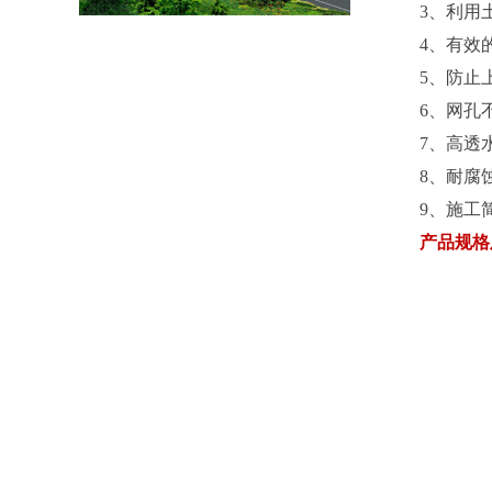
3、利用
4、有效
5、防止
6、网孔
7、高透
8、耐腐
9、施工
产品规格