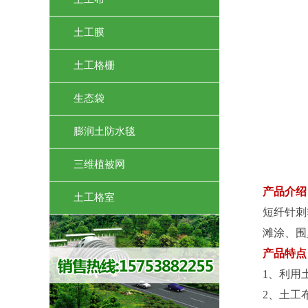
土工膜
土工格栅
生态袋
膨润土防水毯
三维植被网
产品介绍
土工格室
短纤针刺
滩涂、围
产品特点
1、利用
2、土工