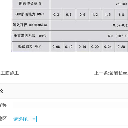
土工膜施工
上一条:
聚酯长丝
论
呢称
地区