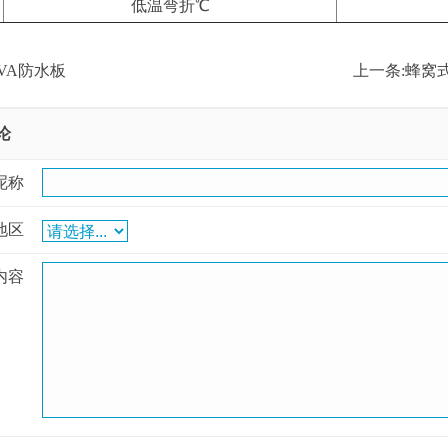
低温弯折℃
VA防水板
上一条:
蜂窝
论
呢称
地区
内容