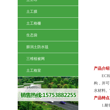
土工膜
土工格栅
生态袋
膨润土防水毯
三维植被网
产品介绍
土工格室
ECB防
构，并可
水材料。
产品特点
1.耐