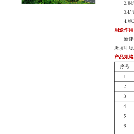
2.耐
3.抗
4.施
用途作用
新建铁
圾填埋场
产品规格
序号
1
2
3
4
5
6