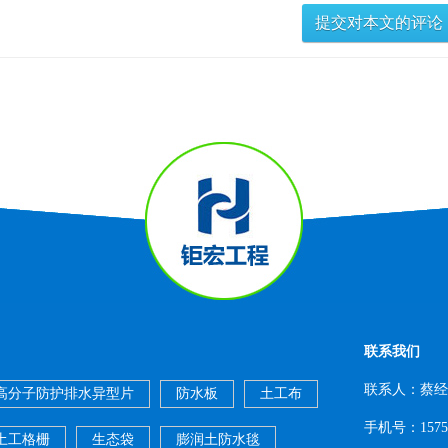
联系我们
联系人：蔡经
高分子防护排水异型片
防水板
土工布
手机号：15753
土工格栅
生态袋
膨润土防水毯