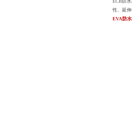
ECB防
性、延伸
EVA防