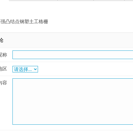
高强凸结点钢塑土工格栅
论
呢称
地区
内容