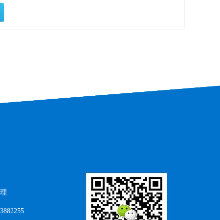
理
882255