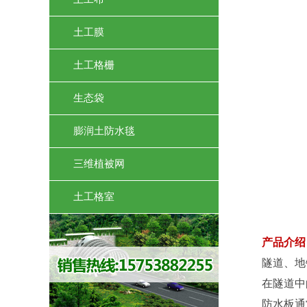
土工膜
土工格栅
生态袋
膨润土防水毯
三维植被网
土工格室
产品介绍
隧道、地
在隧道中
防水板通