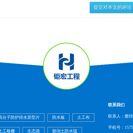
联系我们
联系人：蔡经
高分子防护排水异型片
防水板
土工布
手机号：15753
土工格栅
生态袋
膨润土防水毯